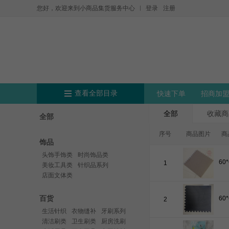
您好，欢迎来到小商品集货服务中心
登录
注册
查看全部目录
快速下单
招商加
全部
收藏商
全部
序号
商品图片
商
饰品
头饰手饰类
时尚饰品类
1
美妆工具类
针织品系列
店面文体类
百货
2
生活针织
衣物缝补
牙刷系列
清洁刷类
卫生刷类
厨房洗刷