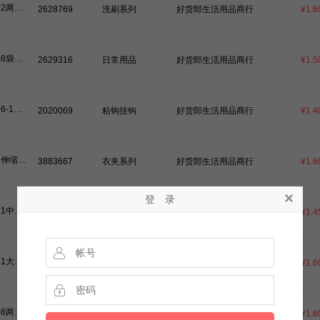
6002两片百洁布+锅刷五件套-200
2628769
洗刷系列
好货郎生活用品商行
¥1.6
6008袋装2个纸滚筒/粘尘器（JM-021）可撕式
2629316
日常用品
好货郎生活用品商行
¥1.5
6036-1五个方木纹粘钩-160
2020069
粘钩挂钩
好货郎生活用品商行
¥1.4
603伸缩衣叉-200（56.7公分，伸展开：97公分）
3883667
衣夹系列
好货郎生活用品商行
¥1.6
登 录
6061中号5个封口夹/零食夹（5811/6061-5）
2629243
衣夹系列
好货郎生活用品商行
¥1.4
6071大号4个封口夹/零食夹（6071-4）
2629242
衣夹系列
好货郎生活用品商行
¥1.6
6108两双情侣筷（K-377）
2052673
筷子夹子
好货郎生活用品商行
¥1.6