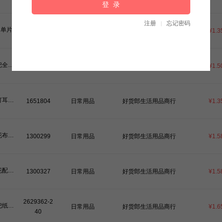
612单片竹纤维洗碗巾（艾美尚/0072）（23*18*1片）
2628714
洗刷系列
好货郎生活用品商行
¥1.3
带把全钢鱼鳞刨（7838）
2052438
筷子夹子
好货郎生活用品商行
¥1.5
带灯耳勺+竹耳勺-30
1651804
日常用品
好货郎生活用品商行
¥1.3
干花布艺香包-30
1300299
日常用品
好货郎生活用品商行
¥1.5
干花配件布艺香包（019）
1300327
日常用品
好货郎生活用品商行
¥1.5
2629362-2
弯把纸滚筒/粘尘器（可撕式）-240
日常用品
好货郎生活用品商行
¥1.6
40