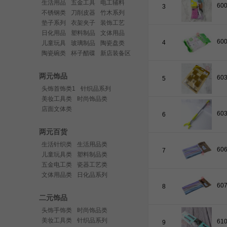
生活用品
五金工具
电工辅料
3
不锈钢类
刀削皮器
竹木系列
垫子系列
衣架夹子
装饰工艺
日化用品
塑料制品
文体用品
4
儿童玩具
玻璃制品
陶瓷盘类
陶瓷碗类
杯子醋碟
新店装备区
两元饰品
5
头饰首饰类1
针织品系列
美妆工具类
时尚饰品类
店面文体类
6
两元百货
生活针织类
生活用品类
7
儿童玩具类
塑料制品类
五金电工类
瓷器工艺类
文体用品类
日化品系列
8
二元饰品
头饰手饰类
时尚饰品类
美妆工具类
针织品系列
9