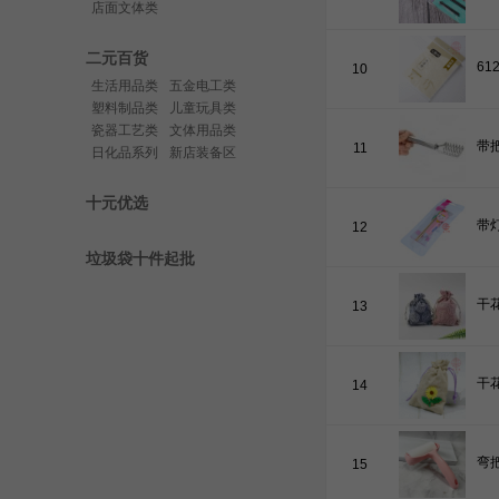
店面文体类
二元百货
10
生活用品类
五金电工类
塑料制品类
儿童玩具类
瓷器工艺类
文体用品类
11
日化品系列
新店装备区
十元优选
12
垃圾袋十件起批
13
14
15