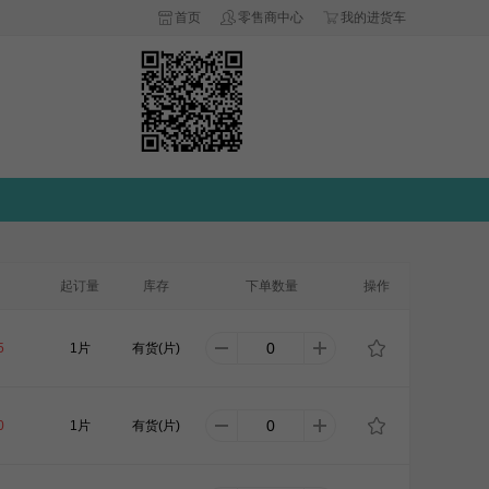
首页
零售商中心
我的进货车
起订量
库存
下单数量
操作
5
1片
有货(片)
0
1片
有货(片)