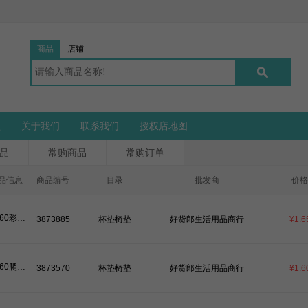
商品
店铺
盟
关于我们
联系我们
授权店地图
品
常购商品
常购订单
品信息
商品编号
目录
批发商
价格
60*60彩色爬行垫/爬爬垫（整件卖）-60（2元/片）
3873885
杯垫椅垫
好货郎生活用品商行
¥1.6
60*60爬行垫-黑色/爬爬垫（整件卖）（2元/片）
3873570
杯垫椅垫
好货郎生活用品商行
¥1.6